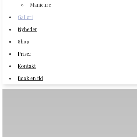
Manicure
Manicure
Galleri
Galleri
Nyheder
Nyheder
Shop
Shop
Priser
Priser
Kontakt
Kontakt
Book en tid
Book en tid