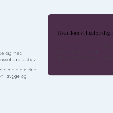
Hvad kan vi hjælpe dig
Vi bestræber os på at besv
1-3 hverdage. Har du brug f
ælpe dig med
spørgsmål, er du altid velkom
passet dine behov.
 høre mere om dine
n i trygge og