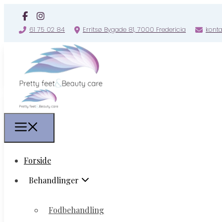
61 75 02 84
Erritsø Bygade 81, 7000 Fredericia
konta
Forside
Forside
Behandlinger
Behandlinger
Fodbehandling
Fodbehandling