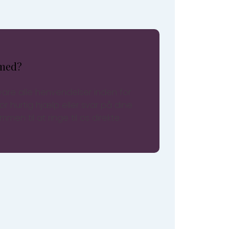
 med?
are alle henvendelser inden for
or hurtig hjælp eller svar på dine
men til at ringe til os direkte.